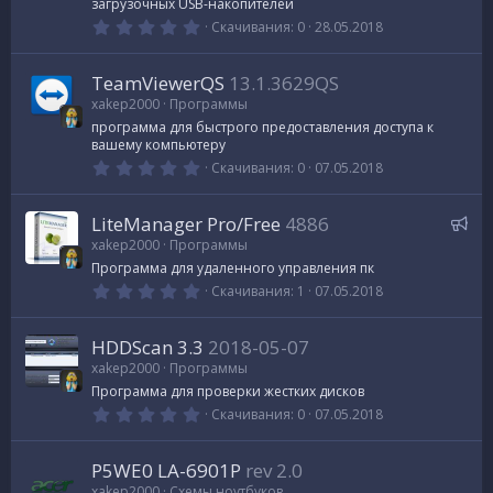
загрузочных USB-накопителей
д
0
Скачивания
0
28.05.2018
.
0
0
TeamViewerQS
13.1.3629QS
з
в
xakep2000
Программы
е
программа для быстрого предоставления доступа к
з
вашему компьютеру
д
0
Скачивания
0
07.05.2018
.
0
0
Р
LiteManager Pro/Free
4886
з
в
е
xakep2000
Программы
е
к
Программа для удаленного управления пк
з
д
0
о
Скачивания
1
07.05.2018
.
м
0
0
е
HDDScan 3.3
2018-05-07
з
н
в
xakep2000
Программы
е
д
Программа для проверки жестких дисков
з
у
д
0
Скачивания
0
07.05.2018
.
е
0
м
0
P5WE0 LA-6901P
rev 2.0
з
ы
в
xakep2000
Схемы ноутбуков