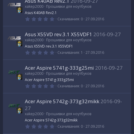
к
Asus K40AB Rev2.1
2016-09-27
з
в
xakep2000
Прошивки для ноутбуков
с
е
а
Asus K40AB Rev2.1
з
д
0
Скачивания
0
27.09.2016
у
.
р
0
0
р
Asus X55VD rev.3.1 X55VDF1
2016-09-27
з
е
в
xakep2000
Прошивки для ноутбуков
с
е
Asus X55VD rev.3.1 X55VDF1
с
з
д
0
Скачивания
1
27.09.2016
а
.
у
0
0
Acer Aspire 5741g-333g25mi
2016-09-27
з
р
в
xakep2000
Прошивки для ноутбуков
е
Acer Aspire 5741g-333g25mi
з
с
д
0
Скачивания
0
27.09.2016
.
0
а
0
Acer Aspire 5742g-373g32mikk
2016-09-
з
в
27
е
xakep2000
Прошивки для ноутбуков
з
д
Acer Aspire 5742g-373g32mikk
0
Скачивания
0
27.09.2016
.