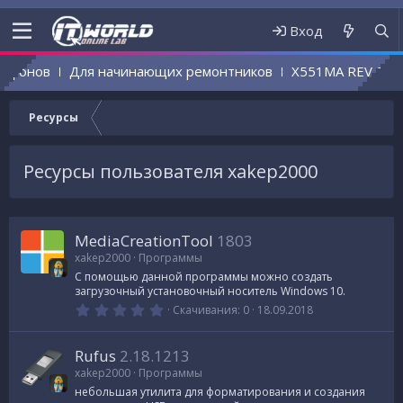
Вход
онов
Для начинающих ремонтников
X551MA REV 2.0 (6
Ресурсы
Ресурсы пользователя xakep2000
MediaCreationTool
1803
xakep2000
Программы
C помощью данной программы можно создать
загрузочный установочный носитель Windows 10.
0
Скачивания
0
18.09.2018
.
0
0
Rufus
2.18.1213
з
в
xakep2000
Программы
е
небольшая утилита для форматирования и создания
з