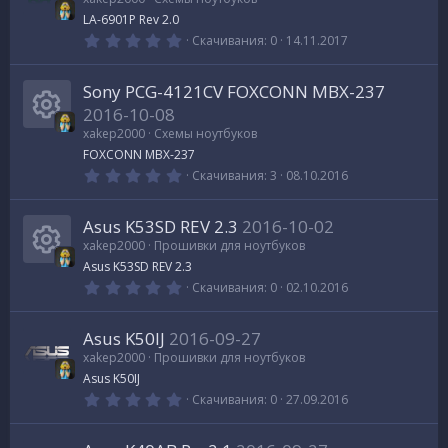
й
е
LA-6901P Rev 2.0
з
д
0
Скачивания
0
14.11.2017
.
0
0
Sony PCG-4121CV FOXCONN MBX-237
з
в
2016-10-08
е
xakep2000
Схемы ноутбуков
з
д
И
FOXCONN MBX-237
0
Скачивания
3
08.10.2016
.
к
0
0
Asus K53SD REV 2.3
2016-10-02
з
о
в
xakep2000
Прошивки для ноутбуков
е
Asus K53SD REV 2.3
з
н
д
0
И
Скачивания
0
02.10.2016
.
к
0
к
0
Asus K50IJ
2016-09-27
з
а
в
xakep2000
Прошивки для ноутбуков
о
е
Asus K50IJ
з
р
д
0
Скачивания
0
27.09.2016
н
.
0
е
0