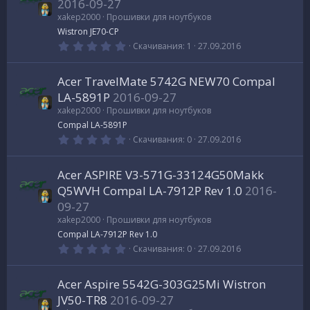
в
2016-09-27
е
xakep2000
Прошивки для ноутбуков
з
д
Wistron JE70-CP
0
Скачивания
1
27.09.2016
.
0
0
Acer TravelMate 5742G NEW70 Compal
з
в
LA-5891P
2016-09-27
е
xakep2000
Прошивки для ноутбуков
з
д
Compal LA-5891P
0
Скачивания
0
27.09.2016
.
0
0
Acer ASPIRE V3-571G-33124G50Makk
з
в
Q5WVH Compal LA-7912P Rev 1.0
2016-
е
09-27
з
д
xakep2000
Прошивки для ноутбуков
Compal LA-7912P Rev 1.0
0
Скачивания
0
27.09.2016
.
0
0
Acer Aspire 5542G-303G25Mi Wistron
з
в
JV50-TR8
2016-09-27
е