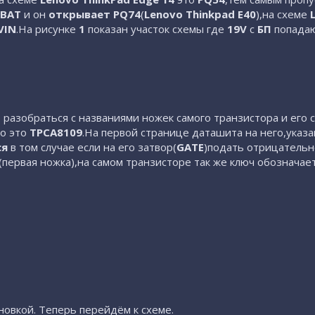
1BAT
и он
открывает PQ74
(
Lenovo Thinkpad E40
),на схеме
VIN
.На рисунке
1
показан участок схемы где
19V
с
БП
попада
 разобраться с названиями ножек самого транзистора и его
то это
TPCA8109
.На первой странице даташита на него,указа
ся
в том случае если на его затвор(
GATE
)подать отрицательн
(первая ножка),на самом транзисторе так же ключ обозначает
новкой. Теперь перейдём к схеме.