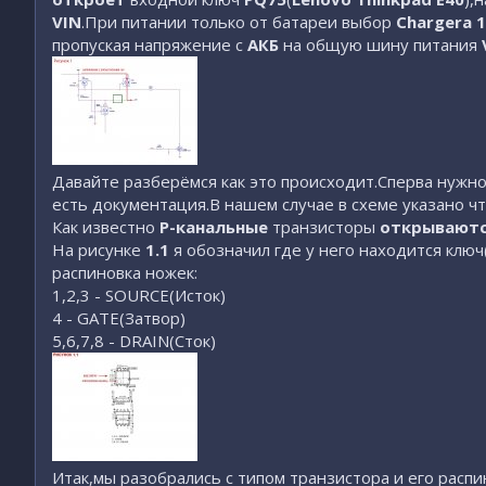
VIN
.При питании только от батареи выбор
Chargerа
пропуская напряжение с
АКБ
на общую шину питания
Давайте разберёмся как это происходит.Сперва нужно
есть документация.В нашем случае в схеме указано ч
Как известно
P-канальные
транзисторы
открывают
На рисунке
1.1
я обозначил где у него находится ключ
распиновка ножек:
1,2,3 - SOURCE(Исток)
4 - GATE(Затвор)
5,6,7,8 - DRAIN(Сток)
Итак,мы разобрались с типом транзистора и его распи