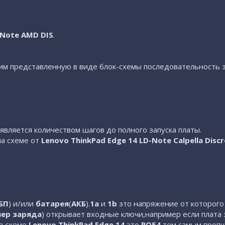
-Note AMD DIS
.
м представленную в виде блок-схемы последовательность зап
 является количеством шагов до полного запуска платы.
на схеме от
Lenovo ThinkPad Edge 14 LD-Note Calpella Disc
БП
) и/или
батарея
(
АКБ
).
1a
и
1b
это напряжение от которого 
ер заряда
) открывает входные ключи,например если плата
на схеме
Lenovo ThinkPad Edge 14
это
PQ54
,тем самым проп