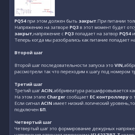
PQ54
при этом должен быть
закрыт
.При питании тол
Напряжению на затворе
PQ3
в этот момент будет отс
закрыт
,напряжение с
PQ3
попадает на затвор
PQ54
и
Теперь когда мы разобрались как питание попадает 
Второй шаг
Второй шаг последовательности запуска это
VIN
,абб
рассмотрели так что переходим к шагу под номером т
Третий шаг
Третий шаг
ACIN
,аббривеатура расшифровывается ка
На этом этапе
Charger
сообщает
EC контроллеру
о 
Если сигнал
ACIN
имеет низкий логический уровень,то
подключен
БП
.
Четвертый шаг
Четвертый шаг это формирование дежурных напряж
напряжения отвечает микросхема
ISL6237IRZ-T
,котор