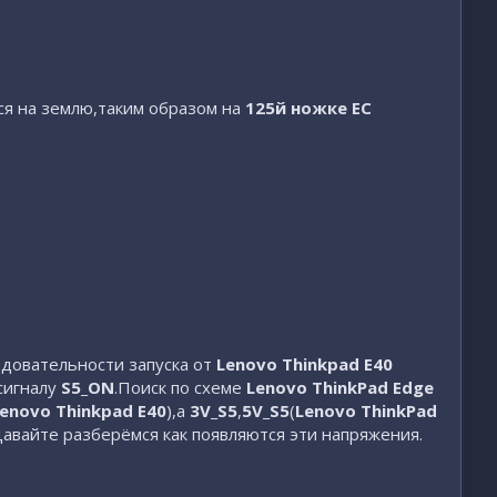
я на землю,таким образом на
125й ножке EC
ледовательности запуска от
Lenovo Thinkpad E40
сигналу
S5_ON
.Поиск по схеме
Lenovo ThinkPad Edge
enovo Thinkpad E40
),а
3V_S5
,
5V_S5
(
Lenovo ThinkPad
.Давайте разберёмся как появляются эти напряжения.