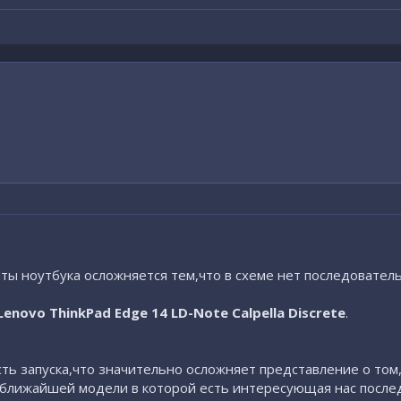
Казахстан,Ал
ты ноутбука осложняется тем,что в схеме нет последователь
Lenovo ThinkPad Edge 14 LD-Note Calpella Discrete
.
сть запуска,что значительно осложняет представление о том,
 ближайшей модели в которой есть интересующая нас послед