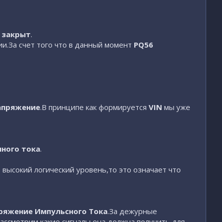
т
закрыт
.
и.За счет того что в данный момент
PQ56
напряжение
.В принципе как формируется
VIN
мы уже
нного тока
.
 высокий логический уровень,то это означает что
апряжение Импульсного Тока
.За дежурные
рассмотрим какие сигналы она должна получить для