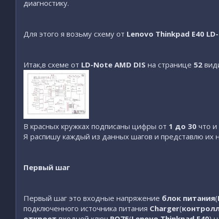
диагностику.
Для этого я возьму схему от
Lenovo Thinkpad E40 LD
Итак,в схеме от
LD-Note AMD DIS
на странице
52
види
В красных кружках подписаны цифры от
1 до 30
что и
Я распишу каждый из данных шагов и представлю их 
Первый шаг
Первый шаг это входные напряжение
блок питания
(
подключенного источника питания
Charger
(
контролл
откроет
входной ключ
PQ75
(
Lenovo Thinkpad E40
),