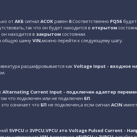
ько от
АКБ
сигнал
ACOK
равен
0
.Соответственно
PQ56
буде
утствовать,так что он будет находится в
открытом
состояни
 он находится в
закрытом
состоянии.
на общую шину
VIN
,можно перейти к следующему шагу.
ривеатура расшифровывается как
Voltage Input - входное 
ри.
к
Alternating Current Input - подключен адаптер переме
том что подключен или не подключен
БП
.
 это означает что
БП
не подключен,а если сигнал
ACIN
имеет
ений
5VPCU
и
3VPCU
,
VPCU это Voltage Pulsed Current - Н
ая из напряжения
VIN
формирует
+5VPCU
и
3VPCU
,давайте 