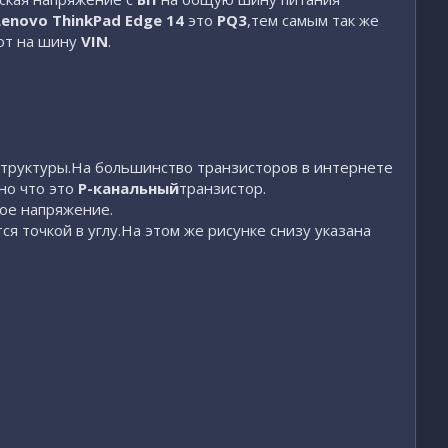
Lenovo ThinkPad Edge 14
это
PQ3
,тем самым так же
ют на шину
VIN
.
 структуры.На большинство транзисторов в интернете
но что это
P-канальный
транзистор.
ое напряжение.
ся точкой в углу.На этом же рисунке снизу указана