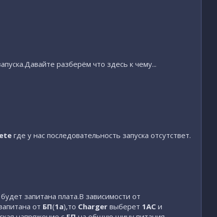
уска.Давайте разберём что здесь к чему...
rete
где у нас последовательность запуска отсутствет.
будет запитана плата.В зависимости от
 запитана от
БП
(
1a
),то
Charger
выберет
1AC
и
уская напряжение с
БП
на общую шину питания