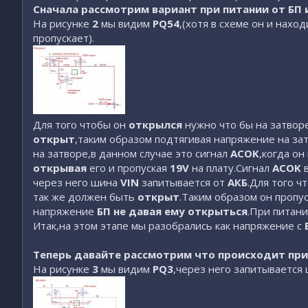
Сначала рассмотрим вариант при питании от БП и
На рисунке
2
мы видим
PQ54
,(хотя в схеме он и нахо
пропускает).
Для того чтобы он
открылся
нужно что бы на затвор
открыт
,таким образом подтягивая напряжение на за
на затворе,в данном случае это сигнал
ACOK
,когда он
открывая
его и пропуская
19V
на плату.Сигнал
ACOK
в
через него шина
VIN
запитывается от
АКБ
.Для того ч
так же должен быть
открыт
.Таким образом он пропу
напряжение
БП
не давая ему открыться
.При питани
Итак,на этом этапе мы разобрались как напряжение с
Теперь давайте рассмотрим что происходит при 
На рисунке
3
мы видим
PQ3
,через него запитывается