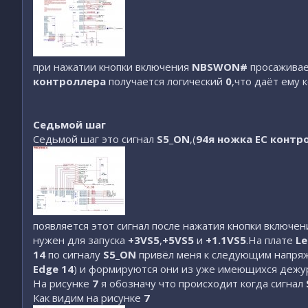
при нажатии кнопки включения
NBSWON#
просаживает
контроллера
получается логический
0
,что даёт ему 
Седьмой шаг
Седьмой шаг это сигнал
S5_ON
,(
94я ножка EC контр
появляется этот сигнал после нажатия кнопки включе
нужен для запуска
+3VS5
,
+5VS5
и
+1.1VS5
.На плате
Le
14
по сигналу
S5_ON
привёл меня к следующим напр
Edge 14
) и формируются они из уже имеющихся деж
На рисунке
7
я обозначу что происходит когда сигнал
Как видим на рисунке
7