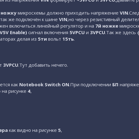
 ножку
микросхемы должно приходить напряжение
VIN
.Сле
 так же подключён к шине
VIN
,но через резистивный делите
ен включиться линейный регулятор и на
7й ножке
микросх
V5V Enable)
сигнал включения
5VPCU
и
3VPCU
.Так же здесь
аторах делая из
5ти
вольт
15ть
.
т
3VPCU
.Тут добавить нечего.
ется как
Notebook Switch ON
.При подключении
БП
напряжен
 на рисунке
4
,
ера
как видно на рисунке
5
,