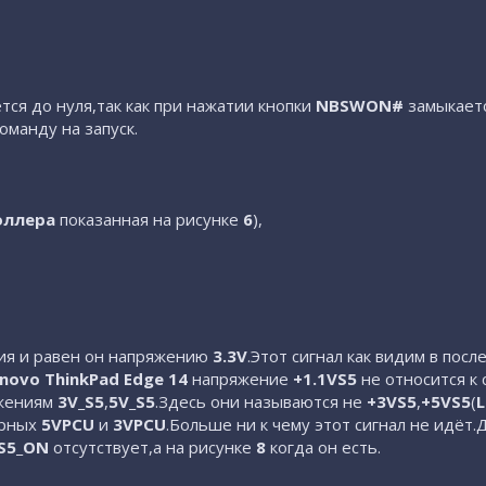
ся до нуля,так как при нажатии кнопки
NBSWON#
замыкаетс
команду на запуск.
оллера
показанная на рисунке
6
),
ния и равен он напряжению
3.3V
.Этот сигнал как видим в пос
novo ThinkPad Edge 14
напряжение
+1.1VS5
не относится к 
яжениям
3V_S5
,
5V_S5
.Здесь они называются не
+3VS5
,
+5VS5
(
L
урных
5VPCU
и
3VPCU
.Больше ни к чему этот сигнал не идёт
S5_ON
отсутствует,а на рисунке
8
когда он есть.