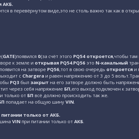
 АКБ.
дится в перевёрнутом виде,это не столь важно так как в отк
е(
GATE
)появился
0
(за счёт этого
PQ54 откроется
,чтобы там
творе к земле и
открывая
PQ54
.
PQ56
это
N-канальный
тран
 появится на затворе
PQ56
,тот в свою очередь
откроется
и 
ыходит с
Chargera
и равен напряжению от 3 до 5 вольт.Тр
тобы
PQ3
был
закрыт
на его затворе должно быть напряже
стит через себя напряжение
БП
,его выход подключен к затв
и только от
БП
всё должно происходить так же.
БП
попадает на общую шину
VIN
.
питании только от АКБ.
 шина
VIN
при питании только от
АКБ
.