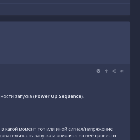
маты
it-world.kz
#1
ности запуска (
Power Up Sequence
).
 в какой момент тот или иной сигнал/напряжение
овательность запуска и опираясь на неё провести