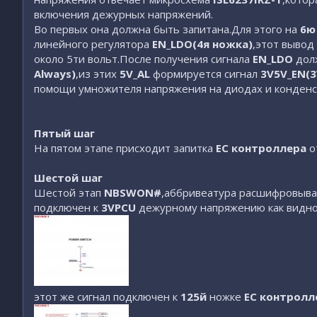
включения дежурных напряжений.
Во первых она должна быть запитана.Для этого на
6ю
линейного регулятора
EN_LDO(4я ножка)
,этот вывод
около 5ти вольт.После получения сигнала
EN_LDO
долж
Always)
,из этих
5V_AL
формируется сигнал
3V5V_EN(3
помощи умножителя напряжения на диодах и конденс
Пятый шаг
На пятом этапе присходит запитка
EC контроллера
о
Шестой шаг
Шестой этап
NBSWON#
,аббривеатура расшифровыва
подключен к
3VPCU
дежурному напряжению как видно
этот же сигнал подключен к
125й
ножке
EC контролл