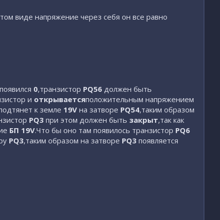
рытом виде напряжение через себя он все равно
 появился
0
,транзистор
PQ56
должен быть
зистор и
открывается
положительным напряжением
подтянет к земле
19V
на затворе
PQ54
,таким образом
анзистор
PQ3
при этом должен быть
закрыт
,так как
ние
БП
19V
.Что бы оно там появилось транзистор
PQ6
ору
PQ3
,таким образом на затворе
PQ3
появляется