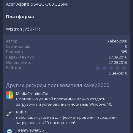
Acer Aspire 5542G-303G25Mi
и
я
Платформа
Wistron JV50-TR
Автор
xakep2000
Скачивания
0
Просмотры
985
Первый выпуск
27.09.2016
Обновление
27.09.2016
0
Рейтинг
.
Оценок: 0
0
0
Другие ресурсы пользователя xakep2000
з
в
MediaCreationTool
е
з
C помощью данной программы можно создать
д
загрузочный установочный носитель Windows 10.
Rufus
небольшая утилита для форматирования и создания
загрузочных USB-накопителей
TeamViewerQS