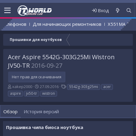
Вход
телефонов
Для начинающих ремонтников
X551MA REV 2
Прошивки для ноутбуков
Acer Aspire 5542G-303G25Mi Wistron
JV50-TR
2016-09-27
Нет прав для скачивания
А
Д
Т
xakep2000
27.09.2016
5542g-303g25mi
acer
в
а
е
aspire
jv50-tr
wistron
т
т
г
о
а
и
р
с
Обзор
История версий
о
з
д
Прошивка чипа биоса ноутбука
а
н